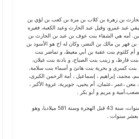
حارث بن زهرة بن كلاب بن مرة بن كعب بن لؤي بن
قي عبد عمرو، وقيل عبد الحارث وعبد الكعبة، فغيره
من. أمه هي الشفاء بنت عوف بن عبد بن الحارث بن
ن فهر بن مالك بن النضر، وكان له اخ هو الأسود بن
و أم كلثوم بنت عقبة بن أبي معيط، و تماضر بنت
نت قارظ، و زينب بنت الصباح، و بادنة بنت غيلان،
بنت كسرى و بحرية بنت هانئ و أسماء بنت سلامة.
اسم، محمد، إبراهيم ، إسماعيل ، أمة الرحمن الكبرى،
 معن ،عمر ،عثمان، أم يحيى، جويرية، عروة الأكبر ،
عب،أمية و مريم و أبو بكر .
بعد عام الفيل بعشر سنوات، سنة 43 قبل الهجرة وسنة 581 ميلاديا، وهو
بعشر سنوات .