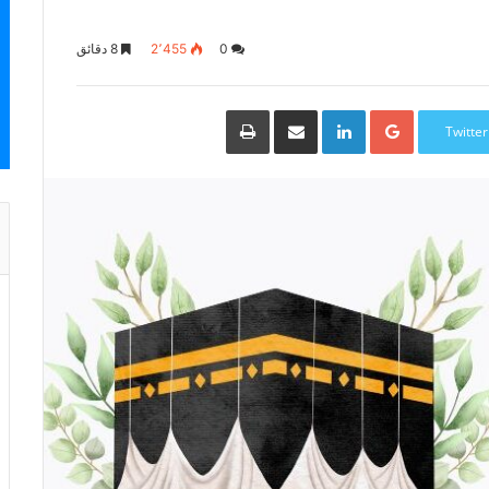
0
2٬455
8 دقائق
Google+
LinkedIn
مشاركة
طباعة
عبر
Twitter
البريد