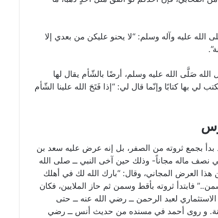
 الله عليه وآله وسلم: “لا يحنو عليكن من بعدي إلا
”.
 صَلَّى الله عليه وسلم، أرضًا بالشّأم يقال لها
ب لي بها كتابًا وإنّما قال لي: “إذا فَتَحَ الله علينا الشّأم
وس
د بدأ بجمع ثروته من الصفر، بل إنه عرض عليه سعد بن
ي نصف ماله مجاناً- وذلك حين آخى النبي ــ صلى الله
هذا العرض المجاني، وقال: “بارك الله لك في أهلك
..” فابتدأ ثروته بأقط وسمن ثم حاز الملايين، فكان
الاستثماري لعبد الرحمن ــ رضي الله عنه ــ حتى
نة. و روى أحمد في مسنده من حديث أنس ــ رضي