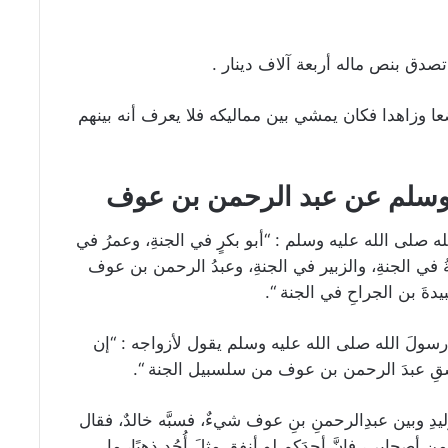
ضعا وزاهدا فكان يمشي بين مماليكه فلا يعرف أنه بينهم
 وسلم عن عبد الرحمن بن عوف
صلى الله عليه وسلم : “أبو بكرٍ في الجنةِ، وعمرُ في
ةُ في الجنةِ، والزبير في الجنةِ، وعبدُ الرحمن بن عوف
يدةَ بن الجراحِ في الجنة “.
سولَ الله صلى الله عليه وسلم يقول لأزواجه : “إن
ّ اسقِ عبدَ الرحمن بن عوف من سلسبيل الجنة “.
يدِ وبين عبدِالرحمنِ بنِ عوف شيءٌ، فسبَّه خالدٌ، فقال
ا من أصحابي، فإنَّ أحدَكم لو أنفق مثلَ أُحُدٍ ذهبًا، ما