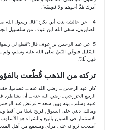
أدرك مُدَّ أحدِهم ولا نَصِيفَه”.
4 – عن عائشة بنت أبي بكر: “قال رسول الله صلى
الصابرون، سقى الله ابن عوف من سلسبيل الجنة
5 عن عبد الرحمن بن عوف قال:”قطع لي رسول الله
السّليل فتوفّي النّبيّ صَلَّى الله عليه وسلم، ولم يكت
فهيَ لَكَ”.
تركته من الذهب قُطّعت بالفؤ
كان عبد الرحمن ــ رضي الله عنه ــ عصاميا، فق
الربيع الخزرجي ـ رضي الله عنه ــ أن يشاطره ف
عليه وسلم ـ بينه وبين سعد – فرفض عبد الرحمن 
ومالك, دلني على السوق, فربح شيئا من أقط وسمن
الاستثمار في السوق بالبيع والشراء هو الأسلوب 
أصبحت ثرواته على مرأى ومسمع من أهل المدي