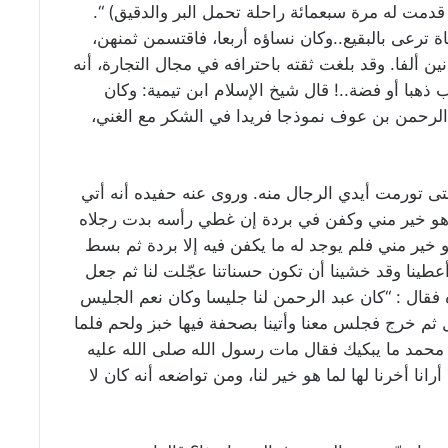
 قدمت له مرة سبعمائة راحلة تحمل البر والدقيق) “.
ة ترعى بالبقيع..وكان نساؤه أربعا، فاقتسمن ثمنهن،
ين ألفا. وقد بلغت ثقته باحترافه في مجال التجارة، أنه
هبا أو فضة..! قال شيخ الإسلام ابن تيمية: وكان
 الرحمن بن عوف نموذجا فريدا في الشكر مع الغني،
تى تورمت أيدي الرجال منه. وروى عنه حفيده أنه أتي
هو خير مني وكفن في بردة إن غطي رأسه بدت رجلاه
خير مني فلم يوجد له ما يكفن فيه إلا بردة ثم بسط
 أعطينا وقد خشينا أن تكون حسناتنا عجّلت لنا ثم جعل
ال : “كان عبد الرحمن لنا جليسا وكان نعم الجليس
ل ثم خرج فجلس معنا وأتينا بصحفة فيها خبز ولحم فلما
 محمد ما يبكيك فقال مات رسول الله صلى الله عليه
انا أخرنا لها لما هو خير لنا، ومن تواضعه أنه كان لا