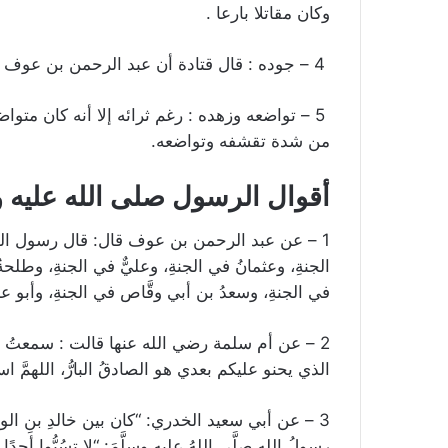
وكان مقاتلا بارعا .
4 – جوده : قال قتادة أن عبد الرحمن بن عوف تصدق بنص ماله أربعة آلاف دينار .
5 – تواضعه وزهده : رغم ثرائه إلا أنه كان متوا
من شدة تقشفه وتواضعه.
أقوال الرسول صلى الله عليه
1 – عن عبد الرحمن بن عوف قال: قال رسول الله 
الجنةِ، وعثمانُ في الجنةِ، وعليٌّ في الجنةِ، وطلح
في الجنةِ، وسعدُ بن أبي وقَّاص في الجنةِ، وأبو عب
2 – عن أم سلمة رضي الله عنها قالت : سمعتُ ر
الذي يحنو عليكم بعدي هو الصادقُ البارُّ، اللهمَ
3 – عن أبي سعيد الخدري: “كان بين خالدِ بنِ الول
رسولُ اللهِ صلَّى اللهُ عليه وسلَّمَ: “لا تسُبُّوا أحدً