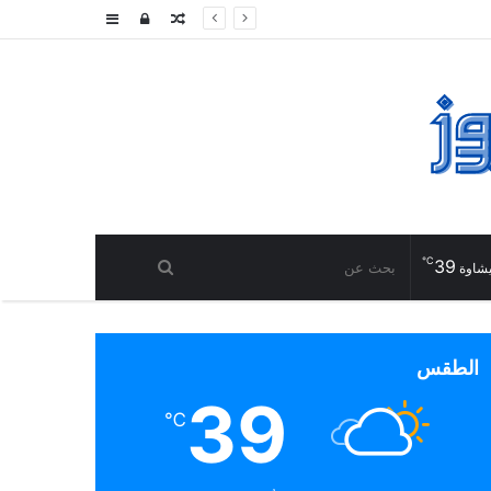
مقال
تسجيل
إضافة
عشوائي
الدخول
عمود
جانبي
℃
39
شاوة
الطقس
39
℃