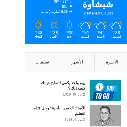
شيشاوة
39º - 32º
الرطوبة:
18%
الرياح:
6.05 كيلومتر/ساعة
Scattered Clouds
38
38
39
41
42
38
℃
℃
℃
℃
℃
℃
الخميس
الجمعة
السبت
الأحد
الأثنين
الثلاثاء
الأخيرة
الأشهر
تعليقات
يوم واحد يكفي لتصلح حياتك ..
كيف ذلك ؟
يناير 19, 2026
الأستاذ الحسن اللحية : رجل قتله
التعليم
يناير 4, 2026