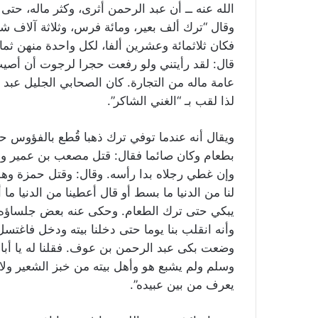
الله عنه ــ أن عبد الرحمن أثرى، وكثر ماله، حتى
وقال “ترك ألف بعير، ومائة فرس، وثلاثة آلاف شا
فكان ثلاثمائة وعشرين ألفا، لكل واحدة منهن ثمان
قال: لقد رأيتني ولو رفعت حجرا لرجوت أن أصيب ذ
عامة ماله من التجارة. كان الصحابي الجليل عبد
لذا لقب بـ “الغني الشاكر”.
ويقال أنه عندما توفي ترك ذهبا قُطع بالفؤوس ح
بطعام وكان صائما فقال: قتل مصعب بن عمير و
وإن غطي رجلاه بدا رأسه. وقال: وقتل حمزة وهو 
لنا من الدنيا ما بسط أو قال أعطينا من الدنيا ما
يبكي حتى ترك الطعام. وحكى عنه بعض جلساؤه فق
وأنه انقلب بنا يوما حتى دخلنا بيته ودخل فاغتس
وضعت بكى عبد الرحمن بن عوف. فقلنا له يا أبا
وسلم ولم يشبع هو وأهل بيته من خبز الشعير ولا أر
يعرف من بين عبيده”.