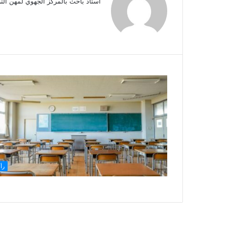
أستاذ باحث بالمركز الجهوي لمهن التر
رأ