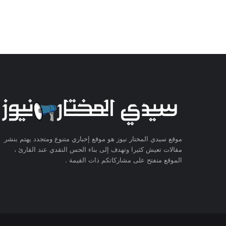
موقع سيدي المختار نيوز هو موقع إخباري متنوع ومتجدد يهتم بنشر
مقالات تعيش كثيرا وتهدف إلى بناء الحس النقدي عند القارئ ،
الموقع منفتح على مشاركاتكم ذات القيمة .