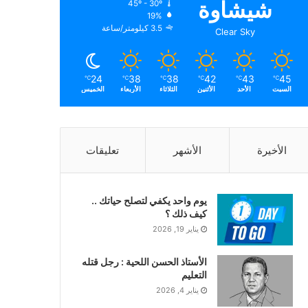
شيشاوة
45º - 30º
الرطوبة:
19%
الرياح:
3.5 كيلومتر/ساعة
Clear Sky
24
38
38
42
43
45
℃
℃
℃
℃
℃
℃
السبت
الأحد
الأثنين
الثلاثاء
الأربعاء
الخميس
الأخيرة
الأشهر
تعليقات
يوم واحد يكفي لتصلح حياتك ..
كيف ذلك ؟
يناير 19, 2026
الأستاذ الحسن اللحية : رجل قتله
التعليم
يناير 4, 2026