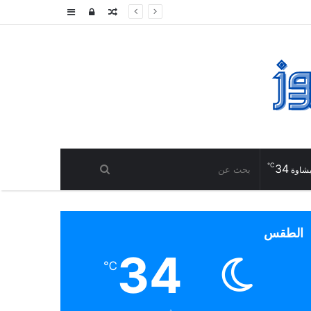
مقال
تسجيل
إضافة
عشوائي
الدخول
عمود
جانبي
℃
34
شاوة
الطقس
34
℃