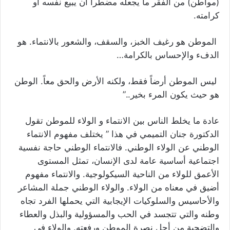
(مواطن) من الفقر ما يجعله مضطراً أن يبيع نفسه أو
كرامته.
الموطن هو رغيف الخبز، والسقف، والشعور بالانتماء. هو
الدفء والإحساس بالكرامة…
ليس الموطن أرضاً فقط، ولكنه الأرض والحق معاً. الوطن
هو حيث يكون المرء بخير..”
عادة ما يخلط الناس بين الانتماء و الولاء للموطن تقول
الدكتورة جنان التميمي في هذا ” يختلف مفهوم الانتماء
الوطني عن الولاء الوطني. فالانتماء الوطني حاجة نفسية
اجتماعية أساسية عامة لدى الإنسان، تمثل المستوى
الأعمق للولاء من الناحية السيكولوجية. والانتماء مفهوم
أضيق في معناه من الولاء. والولاء الوطني جملة المشاعر
والأحاسيس والسلوكيات الإيجابية التي يحملها الفرد تجاه
وطنه والتي تتجسد في الحب والمسؤولية والبذل والعطاء
والتضحية من أجل نصرة الموطن ورفعته. والولاء في