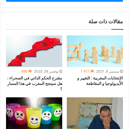
مقالات ذات صلة
سبتمبر 6, 2021
1٬417
نوفمبر 28, 2025
688
الإنتخابات المغربية : التغيير و
مقترح الحكم الذاتي في الصحراء :
الأيديولوجيا و المقاطعة
هل سينجح المغرب في هذا المسار
؟