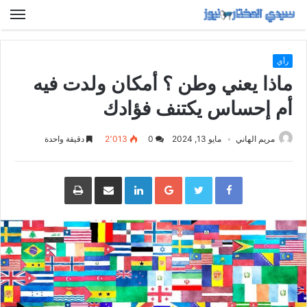
رأي
ماذا يعني وطن ؟ أمكان ولدت فيه
أم إحساس يكتنف فؤادك
مريم الهاني
مايو 13, 2024
0
2٬013
دقيقة واحدة
Google+
LinkedIn
مشاركة
طباعة
عبر
البريد