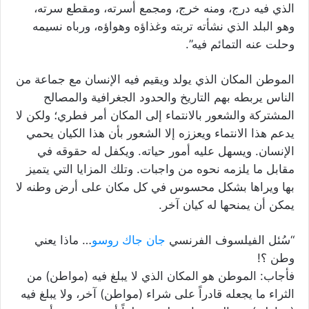
الذي فيه درج، ومنه خرج، ومجمع أسرته، ومقطع سرته،
وهو البلد الذي نشأته تربته وغذاؤه وهواؤه، ورباه نسيمه
وحلت عنه التمائم فيه”.
الموطن المكان الذي يولد ويقيم فيه الإنسان مع جماعة من
الناس يربطه بهم التاريخ والحدود الجغرافية والمصالح
المشتركة والشعور بالانتماء إلى المكان أمر فطري؛ ولكن لا
يدعم هذا الانتماء ويعززه إلا الشعور بأن هذا الكيان يحمي
الإنسان. ويسهل عليه أمور حياته. ويكفل له حقوقه في
مقابل ما يلزمه نحوه من واجبات. وتلك المزايا التي يتميز
بها ويراها بشكل محسوس في كل مكان على أرض وطنه لا
يمكن أن يمنحها له كيان آخر.
“سُئل الفيلسوف الفرنسي
جان جاك روسو
… ماذا يعني
وطن ؟!
فأجاب: الموطن هو المكان الذي لا يبلغ فيه (مواطن) من
الثراء ما يجعله قادراً على شراء (مواطن) آخر، ولا يبلغ فيه