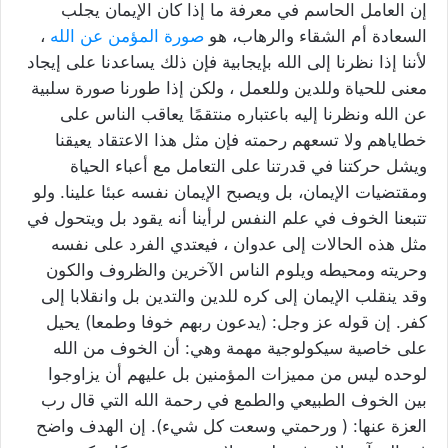
إن العامل الحاسم في معرفة ما إذا كان الإيمان يجلب
السعادة أم الشقاء والرهاب، هو
صورة المؤمن عن الله
،
لأننا إذا نظرنا إلى الله بإيجابية فإن ذلك يساعدنا على إيجاد
معنى للحياة وللدين وللعمل ، ولكن إذا طورنا صورة سلبية
عن الله ونظرنا إليه باعتباره منتقمًا يعاقب الناس على
خطاياهم ولا تسعهم رحمته فإن مثل هذا الاعتقاد يعيقنا
ويشل حركتنا في قدرتنا على التعامل مع أعباء الحياة
ومقتضيات الإيمان، بل ويصبح الإيمان نفسه عبئا علينا. ولو
تتبعنا الخوف في علم النفس لرأينا أنه يقود بل ويتحول في
مثل هذه الحالات إلى عدوان ، فيعتدي الفرد على نفسه
وحريته ومحيطه ويلوم الناس الآخرين والظروف والكون
وقد ينقلب الإيمان إلى كره للدين والتدين بل وانقلابا إلى
كفر. إن قوله عز وجل: (يدعون ربهم خوفا وطمعا) يحيل
على خاصية سيكولوجية مهمة وهي: أن الخوف من الله
لوحده ليس من مميزات المؤمنين بل عليهم أن يزاوجوا
بين الخوف الطبيعي والطمع في رحمة الله التي قال رب
العزة عنها: ( ورحمتي وسعت كل شيء). إن الهدف واضح