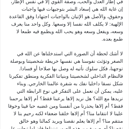
في إطار العدل والحب، وصفة القوي إلا في نفس الإطار،
إن غاية الله هي إسعاد البشر بتوجيهات فيها واجبات
وحقوق، والأصل هو الإتيان بالواجبات اجتهادا وفق القاعدة
الإلهية: لا يكلف الله نفسا إلا وسعها. وكل واحد منا يعرف
وسعه، ويفعل وسعه وهو يحب الله ويطمع فيه طمعا لا
طمع بعده.
لا أشك لحظة أن الصورة التي استدخلناها عن الله في
الصغر وتؤثث نفوسنا هي نفسها خريطة شخصيتنا وبوصلة
توجهنا، فكل سلوك نأتيه له وصل بها صلاحا أو فسادا.
فالنظام الداخلي لشخصيتنا وبنياتنا الفكرية ومنطق تفكيرنا
شكل نسقا داخليا نفك به شفرة عالمنا الخارجي. وبناء
عليه، يمكن أن نعمل على التفكر في نوع الرابطة التي
نريدها مع الله؟ هل نريد إلاها يرعبنا فقط؟ أم إلاها يرحمنا
فقط؟ أم إلاها يحذرنا من أنفسنا ومن غضبه حبا فينا وخوفا
علينا لا انتقاما منا؟ أم إلاها خلقنا ضعفاء لكنه رحيم بنا لا
منتقم منا؟ أم إلاها يعلم نقصنا ويريد كمالنا وهو خالق
نقصنا؟ أي صورة من هذه الصور تبنيناها فإن لها تبعات على