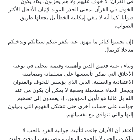
في القرآن: لا خوف عليهم ولا هم يحزنون. يكاد يكون
الخوف في القرآن بمعنى الحذر المولد لإتيان الأفعال الأكثر
صوابا، كما أنه لا يلغي إمكانية الخطأ بل يجعلها طريق
الصواب،
(إن تجتنبوا كبائر ما تنهون عنه نكفر عنكم سيئاتكم وندخلكم
مدخلا كريما).
وبناء ، عليه فعمق الدين وأهميته وقيمته تتجلى في نوعية
الأخلاق التي يمكن تأسيسها على مسلماته ومضامينه
الاعتقادية والعملية. الدين الذي يؤسس للخوف والعدوان
ويجعل الحياة مستحيلة وصعبة لا يمكن أن يكون من عند
الله بل غالبا هو تأويل المؤولين، إذ يعمدون إلى تضخيم
جوانب على حساب أخرى حتى تتشكل الفهوم التي يميلون
إليها والتي تتوافق مع نفسياتهم.
أعتقد أن الأديان جاءت لتأثيث جوانية الفرد بالحب لا
بالكره، بالحب لا بالخوف الرهابي، وفي نفس الوقت جاءت