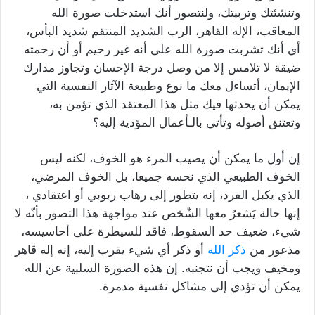
وتنشئتك وتربيتك، ولنتصور أنك استدخلت صورة الله
المعاقب، الإله القاهر، الرب الشديد المنتقم شديد البأس،
أي أنك تشربت صورة الله على أنه غير رحيم أو أن رحمته
ضيقة لا تلامس إلا من وصل درجة الإحسان وتجاوز مدارك
الإيمان، أتساءل معك ما نوع وطبيعة الآثار النفسية التي
يمكن أن يحدثها فيك مثل هذا المعتقد الذي تؤمن به،
وتعتنق أصوله وتأتي بالـأعمال المؤدية إليه؟
إن أول ما يمكن أن يصيب المرء هو الخوف، لكنه ليس
الخوف الطبيعي الذي نحسه جميعا، بل الخوف المرضي،
الذي يكبل الفرد، إنه يتطور إلى رهاب ربوبي أو اعتقادي ،
إنها حالة يَشعرُ معها الشّخص عند مواجهة هذا التصور بأنّه لا
شيء، ضعيف حد السقوط، فاقد للسيطرة على أحاسيسه،
مذعور من
ذكر الله
أو ذكر أي شيء يقرب إليه، إنه إله قاهر
ومخيف ويجب أن نتجنبه. إن هذه الصورة السلبية عن الله
يمكن أن تؤدي إلى مشاكل نفسية مدمرة.