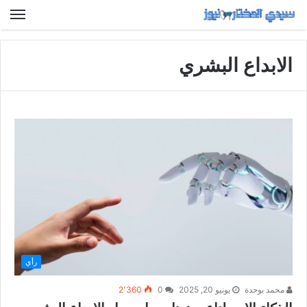
الابداع البشري
رأي
محمد بوحدة
يونيو 20, 2025
0
2٬360