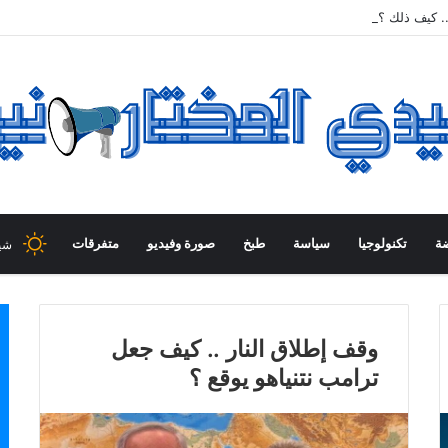
. كيف ذلك ؟
ضة
تكنولوجيا
سياسة
طبخ
صورة وفيديو
متفرقات
شي
وقف إطلاق النار .. كيف جعل
ترامب نتنياهو يوقع ؟