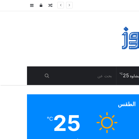
مقال
تسجيل
إضافة
عشوائي
الدخول
عمود
جانبي
℃
25
شاوة
الطقس
25
℃