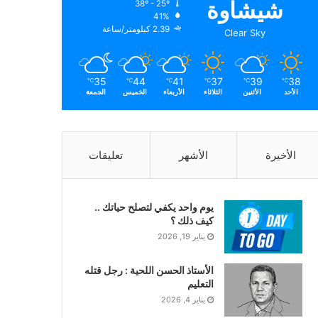
شيشاوة
38º - 25º
الرطوبة:
41%
الرياح:
2.39 كيلومتر/ساعة
Clear Sky
35
44
41
37
39
38
℃
℃
℃
℃
℃
℃
الأحد
الأثنين
الثلاثاء
الأربعاء
الخميس
الجمعة
الأخيرة
الأشهر
تعليقات
يوم واحد يكفي لتصلح حياتك ..
كيف ذلك ؟
يناير 19, 2026
الأستاذ الحسن اللحية : رجل قتله
التعليم
يناير 4, 2026