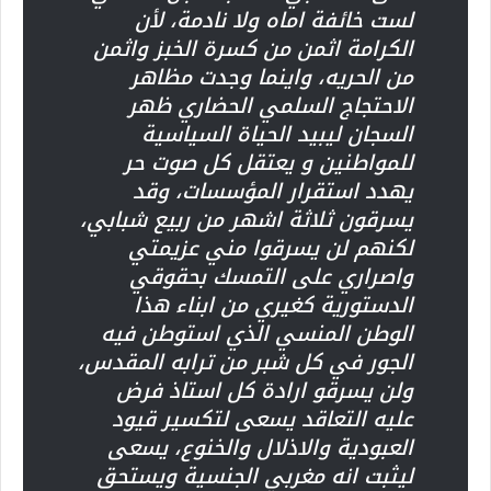
لست خائفة اماه ولا نادمة، لأن
الكرامة اثمن من كسرة الخبز واثمن
من الحريه، واينما وجدت مظاهر
الاحتجاج السلمي الحضاري ظهر
السجان ليبيد الحياة السياسية
للمواطنين و يعتقل كل صوت حر
يهدد استقرار المؤسسات، وقد
يسرقون ثلاثة اشهر من ربيع شبابي،
لكنهم لن يسرقوا مني عزيمتي
واصراري على التمسك بحقوقي
الدستورية كغيري من ابناء هذا
الوطن المنسي الذي استوطن فيه
الجور في كل شبر من ترابه المقدس،
ولن يسرقو ارادة كل استاذ فرض
عليه التعاقد يسعى لتكسير قيود
العبودية والاذلال والخنوع، يسعى
ليثبت انه مغربي الجنسية ويستحق