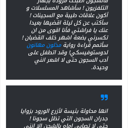
فالسجون اصبحت مزودة بجهاز
التلفزيون ! سأشاهد المسلسلات و
أكون علاقات طيبة مع السجينات !
سأكتب عن كل ليلة اقضيها بعيدا
عنك يا فراشتي فأنا اقوى من ان
تكسرني بضعة اشهر خلف القضبان !
سأتمم قراءة رواية
مذلون مهانون
لدوستوفيسكي! وقد اتطفل على
أدب السجون حتى لا اشعر انني
وحيدة.
انها محاولة بئيسة لأزرع الورود بزوايا
جدران السجون التي تظل سجونا !
حتى لا تصابي اماه بالشجن الا انني