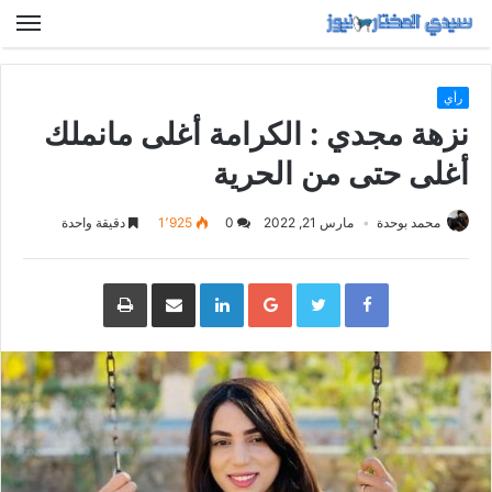
رأي
نزهة مجدي : الكرامة أغلى مانملك
أغلى حتى من الحرية
محمد بوحدة
مارس 21, 2022
0
1٬925
دقيقة واحدة
Google+
LinkedIn
مشاركة
طباعة
عبر
البريد