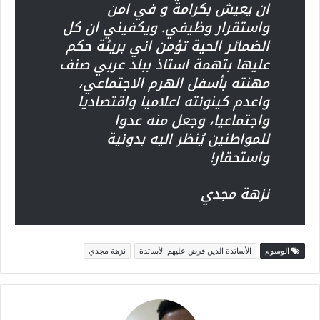
ان يعيش بكرامة و في امن
واستقرار وظيفي. ويكفيني ان كل
الضمائر الحية تؤمن اني بريئة حكم
عليها بتهمة استاذ ببلد عربي صنف
مهنته بأسفل الهرم الاجتماعي،
واعدم كينونته اعلاميا واقتصاديا
واجتماعيا، وجعل منه عدوا
للمواطنين يُنظر اليه بدونية
واستحقار!
نزهة مجدي
الوسوم
الأساتذة الذين فرض عليهم الأساتذة
نزهة مجدي