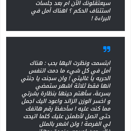
سيعتقلونك الآن ام بعد جلسات
استئناف الحكم ؟ اهناك أمل في
البراءة !
ابتسمت ونظرت اليها بحب : هناك
أمل في كل شيء ما دمت اتنفس
الحريه يا غاليتي ! وان سجنت يا جنتي
انها فقط ثلاثة اشهر ستمضي
بسرعة، سأهتم حينها بنظارة بشرتي
و اخسر الوزن الزائد واعود اليك اجمل
مما كنت عليه ! سأحفظ رقم هاتفك
حتى اتصل لأطمئن عليك كلما اتيحت
لي الفرصة ! ولن اشعر بالملل