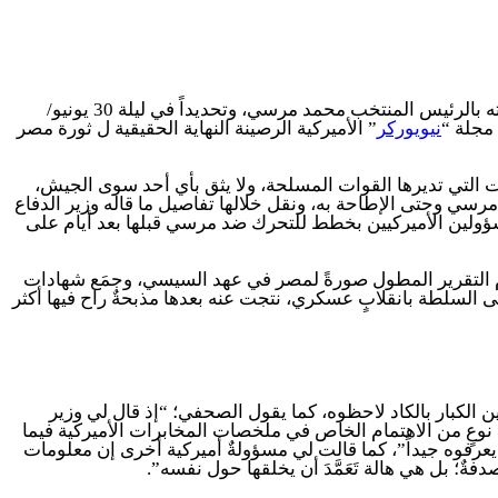
للمرة الأولى هنا، يمكنك أن تعرف حقيقة ما قاله الرئيس المصري عبد الفتاح السيسي لوزير الدفاع الأميركي قبل أيام قليلة من إطاحته بالرئيس المنتخب محمد مرسي، وتحديداً في ليلة 30 يونيو/
نيويوركر
” الأميركية الرصينة النهاية الحقيقية ل ثورة مصر
ت التي تديرها القوات المسلحة، ولا يثق بأي أحد سوى الجيش،
لاتصالات الهاتفية مع السيسي خلال عهد مرسي وحتى الإطاحة به، ونقل خلالها تفاصيل ما قاله وزير الدفاع
 إلى معرفة المسؤولين الأميركيين بخطط للتحرك ضد مرسي قبلها بعد أيام على
يصدر 2 يناير/كانون الثاني 2017، وكتبه الصحفي بيتر هاسلر، وقدم التقرير المطول صورةً لمصر في عهد السيسي، وجمَع شهادات
السلطة بانقلابٍ عسكري، نتجت عنه بعدها مذبحةٌ راح فيها أكثر
يركيين الكبار بالكاد لاحظوه، كما يقول الصحفي؛ “إذ قال لي وزير
 إنني أتذكر أي نوعٍ من الاهتمام الخاص في ملخصات المخابرات الأميركية فيما
 الجيش لم يعرفوه جيداً”، كما قالت لي مسؤولةٌ أميركية أخرى إن معلومات
ٌ؛ بل هي هالة تَعَمَّدَ أن يخلقها حول نفسه”.