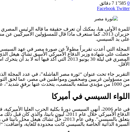
0
1٬585
7 دقائق
LinkedIn
Google+
Twitter
Facebook
طباعة
مشاركة
عبر
البريد
حزيران 2013، كما ستعرف ماذا قال للمسؤولين الأميركيين عن مشاعره ومشاعر زوجته عشية مذبحة رابعة وهو الحادث الذي اعتبرته مجلة “
على يد السيسي.
المجلة التي أعدت تقريراً مطولاً عن صورة مصر في عهد السيسي، و
المصري في ليلة 30 يونيو 2013 التي أكد 
الأقل.
من مسؤولين غربيين وصحفيين ومواطنين في مصر، عما لحق الثورة ال
من 1000 من مؤيدي سلفه بالمنصب، يتحدث عنها برفقٍ شديد”، على حد وصف التقرير.
اللواء السيسي في أميركا
في عام 2006، أنهى السيسي دورةً بكلية الحرب العليا الأم
الدفاع الأميركي خلال عام 2011، ليون بان
يتعلق بالسيسي”. وفي عام 2013، حلَّ 
السيرة الذاتية الخاصة بالسيسي كانت محدودة للغاية، وأضافت: “لم 