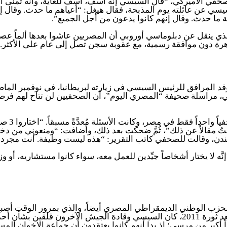
 الأميركي، “قال السيسي إنَّه آسف، آسف للغاية، وأنه تمنّى ألا 
سي عن عائلته يوم المذبحة، فقال هيغل: “أعياهم ما حدث. وقال إنَ
تيجة ما حدث. وقال إنهم كانوا يدعون من أجل الجميع”.
الذي ينقل عن دبلوماسي أوروبي أن المصريين عاشوا بعدها ألماً عصب
فد المرافق للرئيس السيسي في زيارته لبريطانيا، في نوفمبر الم
مراسلة صحيفة “المصري اليوم”، أن الصحفيين لن تتاح لهم فرصة إلق
وتحكي ال
لندن، وقالت للصحفي كاتب التقرير: “هذه ليست وظيفة. أنت مجرد س
لا يختار أشخاصاً جيِّدين للعمل معه، سواء كانوا مستشاريه، أو وز
 للحزب الوطني الديمقراطي المصري أيضاً، والذي بمرور الوقت أص
التقرير عن مسؤولين أميركيين أنَّه خلال انتخابات الرئاسة الأولى بعد ثورة 2011، كان ال
كبر من مرسي؛ إذ بدا أنهم كانوا يعتقدون أن جماعة الإخوان المس