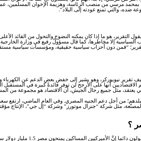
ة بمحمد مرسي من منصب الرئاسة، وهزيمة الإخوان المسلمين، عمل
ة ضده، والتي تمنع عودته إلى البلاد”.
ل التقرير، هو ما إذا كان يمكنه النضوج والتحول من القائد الأعل
زاب السياسية إلا مخاطرها، كما قال مسؤولٌ رفيع في وزارة الخارجية ا
قرير؛ “فمن دون أحزاب سياسية حقيقية، ومؤسسات سياسية مستقلة،
ضيف تقرير نيويوركر، وهو يشير إلى خفض بعض الدعم عن الكهرباء و
 مليار دولار، والتي يرى معظم الاقتصاديين أنها على الأرجح لن توفر فائدةً كبي
سي يعتقد، مثل جميع رجال الجيش، أن الاقتصاد هو مجموعة من المشاري
ة لبلدهم؛ من أجل دعم الجنيه المصري. وفي العام الماضي، ارتفع س
صنّعة، مثل شركة “جنرال موتورز” وشركة “إل جي”، الإنتاج مؤقتاً؛
ر
؟
ونقل هيسلر عن أحد الدبلوماسيين الأ