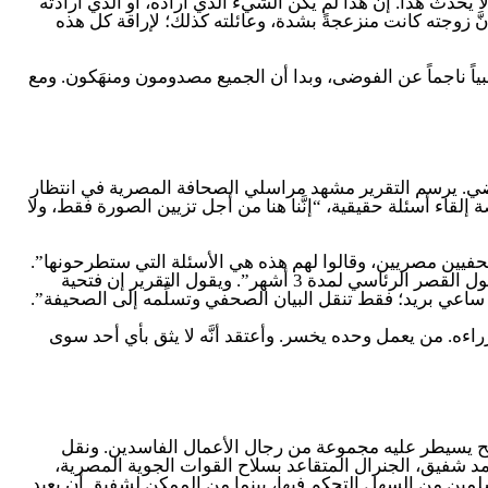
يحدث هذا. إن هذا لم يكن الشيء الذي أراده، أو الذي أرادته
ّ زوجته كانت منزعجةً بشدة، وعائلته كذلك؛ لإراقة كل هذه
ياً ناجماً عن الفوضى، وبدا أن الجميع مصدومون ومنهَكون. ومع
اضي. يرسم التقرير مشهد مراسلي الصحافة المصرية في انتظار
اء أسئلة حقيقية، “إنَّنا هنا من أجل تزيين الصورة فقط، ولا
دخاخني أن السيسي، منذ توليه الرئاسة، عقد مؤتمراً صحفياً واحداً فقط في مصر، وكانت الأسئلة مُعدَّةً مسبقاً. “اختاروا 3 صحفيين مصريين، وقالوا لهم هذه هي الأسئلة التي ستطرحونها”.
وأكَّد لها الصحفيون الثلاثة أنَّ الأسئلة قد أُملِيت عليهم. وقالت: “كتبتُ مقالاً عن ذلك”، ثُمَّ ضحكت بعد ذلك، وأضافت: “ومنعوني من دخول القصر الرئاسي لمدة 3 أشهر”. ويقول التقرير إن فتحية
اعي بريد؛ فقط تنقل البيان الصحفي وتسلِّمه إلى الصحيفة”.
راءه. من يعمل وحده يخسر. وأعتقد أنَّه لا يثق بأي أحد سوى
بح يسيطر عليه مجموعة من رجال الأعمال الفاسدين. ونقل
سيسي وقادة الجيش الآخرون قلقين بشأن أحمد شفيق، الجنرال المتقاعد بسلاح القوات الجوية المصرية،
لمين من السهل التحكم فيها، بينما من الممكن لشفيق أن يعيد