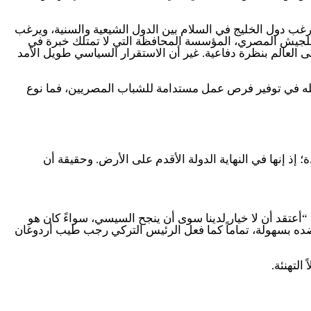
رغب دول الخليج في السلام بين الدول الشيعية والسنية، ويرغب
م للجيش المصري، المؤسسة المحافظة التي لا تمتلك خبرة في
 العالم بنظرة دفاعية. غير أن الاستقرار السياسي طويل الأمد
فشله في توفير فرص عمل مستدامة للشباب المصريين، فما نوع
 إذ إنها في النهاية الدولة الأقدم على الأرض. وحقيقة أن
“أعتقد أن لا خيار لدينا سوى أن ينجح السيسي، سواءً كان هو
ك ضده بسهولة، تماماً كما فعل الرئيس التركي رجب طيب أردوغان
التهنئة.