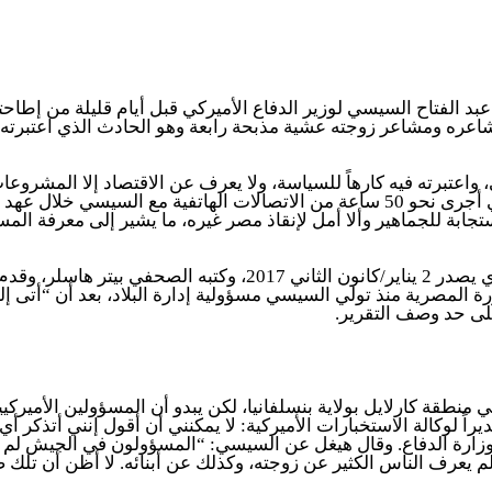
اعتبرته فيه كارهاً للسياسة، ولا يعرف عن الاقتصاد إلا المشروعا
حصلت على شهادة وزير الدفاع الأميركي الأسبق تشاك هيغل الذي أجرى نحو 50 ساعة من ا
فيها أنه لا بد أن يتحرك استجابة للجماهير وألا أمل لإنقاذ مصر غيره، ما يشير
التقرير جاء تحت عنوان “ثورة مصر الفاشلة”، في عدد المجلة الذي 
مصرية منذ تولي السيسي مسؤولية إدارة البلاد، بعد أن “أتى إلى 
يركية، في منطقة كارلايل بولاية بنسلفانيا، لكن يبدو أن المسؤولين الأم
يتا، والذي كان قبل ذلك مديراً لوكالة الاستخبارات الأميركية: لا يمكنني أن أقول
تشاك هيغل محل بانيتا في وزارة الدفاع. وقال هيغل عن السيسي: “المسؤولون في
يعرف الناس الكثير عن زوجته، وكذلك عن أبنائه. لا أظن أن تلك صدفة