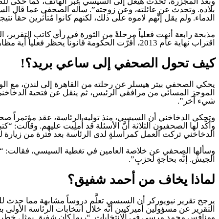
وبعد المجزرة، تحدث هيغل إلى السيسي عبر الهاتف، كما حكى للصحفي
بلاده. وتحدث عن عائلته، وعن زوجته”. سأله الصحفي عما قال السي
الدماء. ولم يقل إنَّهم لاموه على ذلك، لكنهم كانوا مُتأثرين حقاً ن
مذبحة رابعة أنهت فعلياً مرحلةً من الثورة في رأي كاتب التقرير، 
اقتراب نهاية عام 2013، أقرّت الحكومة قانوناً يحظر فعلياً أية مظاهرة دون موافقة رسمية، مع عقوبة سجن تصل إلى عام على الأكثر.
كيف تحول الصحفي إلى ساعي بريد؟!
يحكي الصحفي بيتر هيسلر عن رحلته من القاهرة إلى لندن، مع الو
الموجز المسائي من مرافقي الرئيس، ثم ينقل عن فتحية الدخاخني، 
شيء آخر”.
الدخاخني تركت العمل كمراسلةٍ لدى الرئاسة بعد فترة من زيارة 
وسألها الصحفي عن خلاصة العامين في تغطية السيسي، فقالت: “إنَّه 
الجيش. إنَّه بحاجةٍ لحزبٍ”.
لماذا يخاف من أحمد شفيق؟
يرجح تقرير نيويوركر أن السيسي تعلَّم دروساً مشابهة مما حدث
ومنافس محمد مرسي في الانتخابات. “ربما كان شفيق يمثل خطراً أ