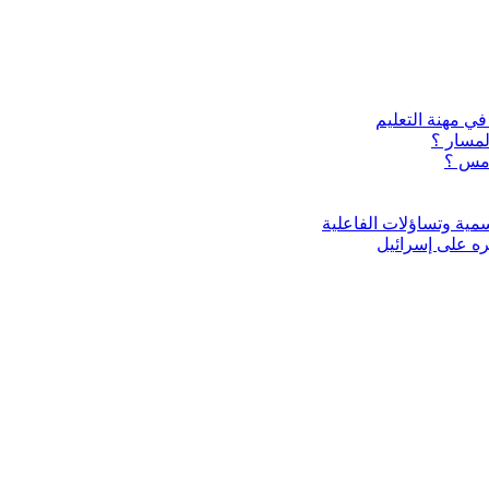
لمسار ؟
أمس ؟
رسمية وتساؤلات الفاعلية
طره على إسرائيل