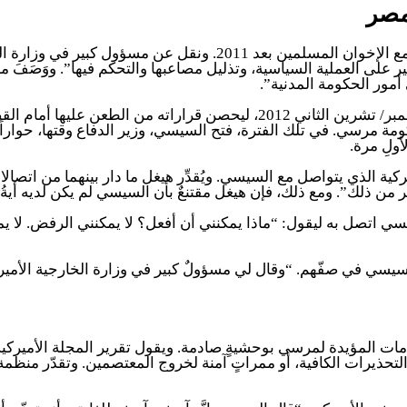
مصر
وقال التقرير إن السيسي قام بدورٍ رئيسي في المحادثات السرية مع ال
ير على العملية السياسية، وتذليل مصاعبها والتحكم فيها”. ووَصَفَ م
أمور الحكومة المدنية”.
وتحدث عن الإعلان الدستوري الذي أصدره الرئيس مرسي في نوفمبر/ تشرين الثا
ولِ مرة.
الذي يتواصل مع السيسي. ويُقدِّر هيغل ما دار بينهما من اتصالاتٍ ب
ثر من ذلك”. ومع ذلك، فإن هيغل مقتنعٌ بأن السيسي لم يكن لديه أيةُ
 عن هيغل بشأن مظاهرات 30 يونيو 2013، أن السيسي اتصل به ليقول: “ماذا يمكنني أن أفعل؟ لا يم
لسيسي في صفّهم. “وقال لي مسؤولٌ كبير في وزارة الخارجية الأمي
ت الأمن فض الاعتصامات المؤيدة لمرسي بوحشيةٍ صادمة. ويقول تقرير المجلة ال
لتحذيرات الكافية، أو ممراتٍ آمنة لخروج المعتصمين. وتقدّر منظ