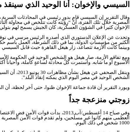
السيسي والإخوان: أنا الوحيد الذي سينقذ 
المصرية خلال تلك الفترة، أنَّ “رؤيته كانت تتلخص في محاولة التأث
الإخوان كثيراً في الشؤون العسكرية، كان الجيش يسمح لهم بتولي 
وبينما كانت الأزمة تتصاعد، زار هيغل القاهرة حيث قابل السيسي لأ
ومع تفاقم الأزمة، صار هيغل هو الشخص الوحيد في الحكومة الأميركية 
الأسبوع أو ما شابه. واستمرت كلُ محادثة لساعةٍ كاملة، وأحياناً أك
وينقل الصحفي
الشخص الوحيد في مصر اليوم الذي يمكنه إنقاذ البلد”.
ويورد التقرير أن قادة جماعة الإخوان ظنوا، حتى آخر لحظة، أن ا
زوجتي منزعجة جداً
وفي صباح 14 أغسطس/آب 2013، بدأت قوا
العظمى منهم كانوا غير مسلّحين، ولم تقدم قوات الأمن المصرية ا
1000 شخص في ذلك اليوم.