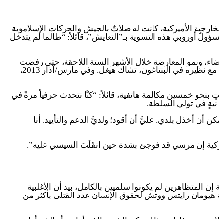
إخوان المسلمين بعد 2011. ونقل عن مسؤول كبير في وزارة الخارجية الأميركية، كانت له صلاتٌ بالجيش والحركات الإسلاموية
سؤولٌ أوروبي هذه التسوية بـ”التعايش”، قائلاً: “طالما لم يتدخل
ني 2012، ليحصن قراراته من الطعن عليها أمام القضاء، ونمو المعارضة خلال الأشهر الستة اللاحقة، حتى رفضت
الكثير من مؤسساتِ الدولة، بما في ذلك الشرطة، العمل باسم حكومة مرسي. في تلك الفترة، فتح السيسي، وزير الدفاع وقتها، حواراً مع نظيره في البنتاغون، تشاك هيغل. وفي مارس/آذار 2013،
نحو خمسين مكالمة هاتفية، قائلاً: “كنَّا نتحدث حرفياً مرةً في
 نيةٍ في تولي السلطة.
كنني الرفض. لا يمكن أن أخذل بلدي. عليَّ أن أقود؛ ولديَّ الدعم والتأييد. أنا
ركية إن مرسي قد فوجئ بشدة حين انقَلَبَ السيسي عليه”.
أميركية إن المتظاهرين لم يكونوا سلميين بالكامل، بيد أن الأغلبية
مة هيومان رايتس ووتش لحقوق الإنسان عدد القتلى بأكثر من