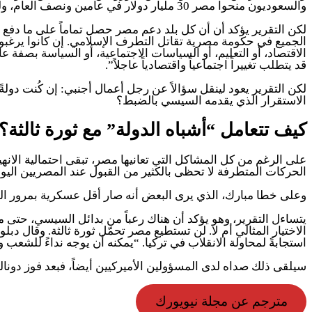
والسعوديون منحوا مصر 30 مليار دولار في عامين ونصف العام، ولم يحصلوا على شيء في المقابل”.
لكن التقرير يؤكد أن أن كل بلد دعم مصر حصل تماماً على ما دفع 
الجميع في حكومة مصرية تقاتل التطرف الإسلامي. إن كانوا يرغبو
الاقتصاد، أو التعليم، أو السياسات الاجتماعية، أو السياسة بصف
قد يتطلب تغييراً اجتماعياً واقتصادياً عاجلاً”.
لكن التقرير يعود لينقل سؤالاً عن رجل أعمال أجنبي: إن كُنت د
الاستقرار الذي يقدمه السيسي بالضبط؟
كيف تتعامل “أشباه الدولة” مع ثورة ثالثة؟
على الرغم من كل المشاكل التي تعانيها مصر، تبقى احتمالية الانهي
الحركات المتطرفة لا تحظى بالكثير من القبول عند المصريين اليوم، ع
وعلى خطا مبارك، الذي يرى البعض أنه صار أقل عسكرية بمرور ال
يتساءل التقرير، وهو يؤكد أن هناك رعباً من بدائل السيسي، حتى م
الاختيار المثالي أم لا. لن تستطيع مصر تحمّل ثورة ثالثة. وقال
استجابةً لمحاولة الانقلاب في تركيا. “يمكنه أن يوجه نداءً للشعب ويق
سيلقى ذلك صداه لدى المسؤولين الأميركيين أيضاً، فبعد فوز دونالد 
مترجم عن مجلة نيويورك