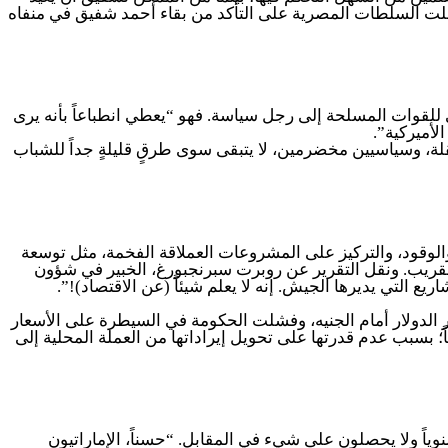
ت السلطات المصرية على التأكد من بقاء أحمد شفيق في منفاه
ى للقوات المسلحة إلى رجل سياسة. فهو “يعطي انطباعاً بأنه يرى
لأميركية”.
 وسياسيين مخضرمين، لا يتبقى سوى طرقٍ قليلةٍ جداً للشباب
الوقود، والتركيز على المشروعات العملاقة الفخمة، مثل توسعة
رة في المستقبل القريب. ونقل التقرير عن روبرت سبرنجبورغ، الخبير في شؤون
ع التي يديرها الجيش. إنه لا يعلم شيئاً (عن الاقتصاد)!”.
عر الدولار أمام الجنيه، وفشلت الحكومة في السيطرة على الأسعار
 بسبب عدم قدرتها على تحويل إيراداتها من العملة المحلية إلى
وروبيين أن هناك من كانوا يقولون دائما إنَّ الأميركيين المساكين يمنحون مصر 1.5 مليار دولار سنوياً ولا يحصلون على شيء في المقابل. “حسناً، الإماراتيون