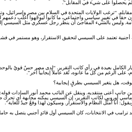
مقابله. “ترغب الولايات المتحدة في السلام بين مصر وإسرائيل، وت
ن حقاً في تغييرٍ سياسي واجتماعي، ما كانوا ليوجّهوا أغلب دعمه
ة عامة. وليس بالشيء المفاجئ أن ينظر رجل عسكري مثل السيسي إلى
ولةً أجنبية تعتمد على السيسي لتحقيق الاستقرار، وهو مستمر في 
ار الكامل بعيدة في رأي كاتب التقرير. “لدى مصر حسٌ قويٌ بالوحدة؛
لى الرغم من كل ما عانوه، تُعَد عاملاً إيجابياً آخر”.
وقت، هل يتغير السيسي بطرقٍ إيجابية؟
ن جانب أعتى منتقديه. وينقل عن النائب محمد أنور السادات قوله: 
 دبلوماسي أوروبي لكاتب التقرير، إن السيسي يمكنه مجابهة أي تحر
ول: أنا أمثّل النظام والاستقرار. وسيكون لهذا وقعٌ جيدٌ للغاية”.
ترامب في الانتخابات، كان السيسي أول قائدٍ أجنبي يتصل به حاملاً 