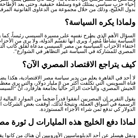
إحياء حزبٍ سياسي يمتلك قوة وسلطة حقيقية. وحتى بعد الإطاح
بدول الخليج، وذلك من خلال مجموعة من الدعاوى القانونية المرفوع
ولماذا يكره السياسة؟
السؤال الأهم الذي يطرح نفسه على مسيرة السيسي رئيساً، كما يقو
السياسة نشاطاً مُضِراً، ويرى أنها تقسِّم الدولة، ولا يرى من الأح
اختفاء الأحزاب السياسية من مصر السيسي مدعاة لقلق كاتب الت
المصري للمشاركة في السياسة غير التظاهر في الشوارع”.
كيف يتراجع الاقتصاد المصري الآن؟
لا أحد في القاهرة يعلم من يدير سياسة مصر الاقتصادية، هكذا ي
قناة السويس، التي تكلفت أكثر من 8
الجيش المصري، والباحث الزائر حالياً بجامعة هارفارد، أنَّ “السي
يقول التقرير إن المصريين أنفقوا قدراً ضخماً من الموارد المالي
الرسمية في أسواق العملة، ونتيجةً لذلك، أوقفت بعض الشركات الم
الدولار كي تدفع ثمن شراء الأجزاء المستورَدة.
لماذا دفع الخليج هذه المليارات ل ثورة مص