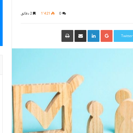
0
1٬421
2 دقائق
Google+
LinkedIn
مشاركة
طباعة
عبر
Twitter
البريد