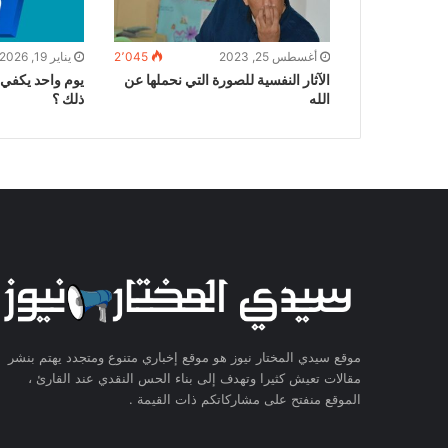
أغسطس 25, 2023
2٬045
يناير 19, 2026
الآثار النفسية للصورة التي نحملها عن
يوم واحد يكفي 
الله
ذلك ؟
موقع سيدي المختار نيوز هو موقع إخباري متنوع ومتجدد يهتم بنشر
مقالات تعيش كثيرا وتهدف إلى بناء الحس النقدي عند القارئ ،
الموقع منفتح على مشاركاتكم ذات القيمة .