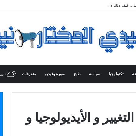
ك .. كيف ذلك ؟
ضة
تكنولوجيا
سياسة
طبخ
صورة وفيديو
متفرقات
شي
التغيير و الأيديولوجيا و