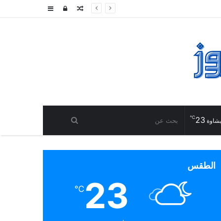
مقال
تسجيل
إضافة
عشوائي
الدخول
عمود
جانبي
℃
23
شاوة
الطقس
23
℃