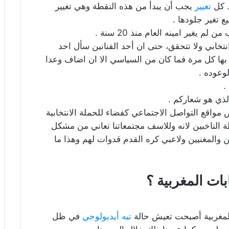
مْ”.. كل
تغيير
يجب أن يبدأ من هذه النقطة وهي تغيير
ع تغير جلودها .
غير امينه العام منذ 20 سنة .
نتخابي ولا تتحقق، حتى ان أحد الفنانين سأل احد
 بها كل مرة فما كان من السياسي الا ان اضاف وعدا
وعوده .
.
الذي هو شعاركم .
 مواقع التواصل الاجتماعي كفضاء للحملة الانتخابية
لة الناخبين لانه وللاسف مجتمعاتنا تعاني من مشكل
ن والمغنيين ولاعبي كره القدم قدوات لهم وهذا ما
بات المغربية ؟
لمغربية أصبحت تعيش حالة
تيه أيديولوجي
في ظل