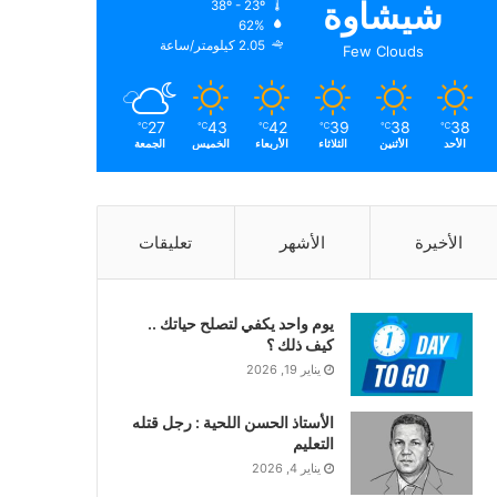
شيشاوة
38º - 23º
الرطوبة:
62%
الرياح:
2.05 كيلومتر/ساعة
Few Clouds
27
43
42
39
38
38
℃
℃
℃
℃
℃
℃
الأحد
الأثنين
الثلاثاء
الأربعاء
الخميس
الجمعة
الأخيرة
الأشهر
تعليقات
يوم واحد يكفي لتصلح حياتك ..
كيف ذلك ؟
يناير 19, 2026
الأستاذ الحسن اللحية : رجل قتله
التعليم
يناير 4, 2026