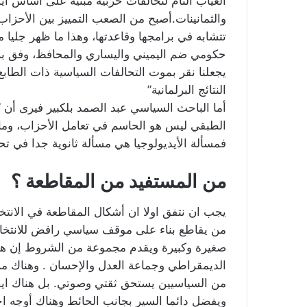
الغياب التام لتحالفات حزبية مبنية على أساس أي
والثمانينات.أصبح من الصعب التمييز بين الأحزاب
حكومي ضم اليميني واليساري والمحافظ، وفق برنا
يجعلنا نقر بموت التحالفات السياسية ذات الطاب
النتائج البرلمانية”
أما الباحث السياسي عبد الصمد بلكبير فيرى أن ”
الطبقي ليس هو الحاسم في تعامل الأحزاب، وما 
فمسألة الأيديولوجيا هي مسألة ثانوية جدا في تح
من المستفيد من المقاطعة ؟
يجب ان نتفق اولا ان أشكال المقاطعة في الانت
من يقاطع بناء على موقف سياسي رافض للانتخ
صغيرة وكبيرة ويقدم مجموعة من الشروط إن هي 
الديمقراطي وجماعة العدل والإحسان . وهناك م
من السياسيين يستحق ثقتي وصوتي. بل هناك ايضا
ويفضل دائما السير بجانب الحائط وهناك أوجه ا