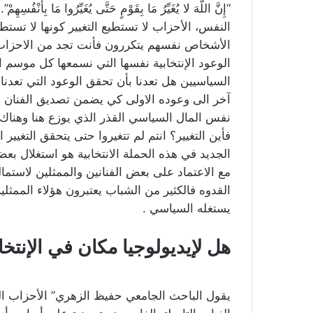
“إِنَّ اللَّهَ لا يُغَيِّرُ مَا بِقَوْمٍ حَتَّى يُغَيِّرُوا مَا بِأَنْفُسِهِ
النفس، الأحزاب لا تستطيع التغيير كونها لا تستطي
الأشخاص نفسهم يتكررون فأنت تجد من الاحزاب من لم ي
الوعود الإنتخابية نفسها التي نسمعها كل موسم ا
السياسيين هل تعدنا بأن تحقق الوعود التي تعدنا
آخر الى وعوده الاولى كي يضمن تصديق الفنان ل
نفس المال السياسي القذر الذي يوزع هنا وهناك 
فأين التغيير؟ انتم لم تتغيروا حتى يتحقق التغيير 
الجديد في هذه الحملة الانتخابية هو استغلال بعض
مع الاعتماد على بعض الفنانين والممثلين لاستما
القدوه فالكثير من الشباب يعتبرون هؤلاء الممثلي
يستغله السياسي .
هل لإيديولوجيا مكان في الإنتخا
يقول الباحث الجامعي حفيظ الزهري” الأحزاب ا