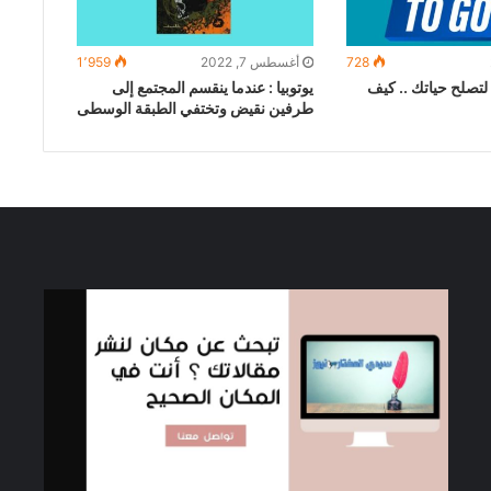
728
أغسطس 7, 2022
1٬959
لتصلح حياتك .. كيف
يوتوبيا : عندما ينقسم المجتمع إلى
طرفين نقيض وتختفي الطبقة الوسطى