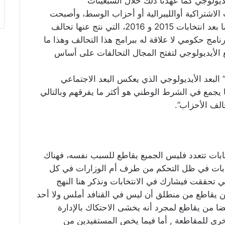
ديولوجي كما عهدنا ذلك خلال السبعينات
 الاشتراكية أوالليبرالية أو أحزاب الوسط، وأصبحت
تتشابه في برامجها وقاعدتها، وهذا ما ظهر جليا ما بعد انتخابات 2015 و 2016، التي نتج عنها تحالف
مج حكومي لا علاقة له ببرامج هذا التحالف وهذا ما
ع الأيديولوجي لتفتح المجال التحالفات على أساس
 البعد الأيديولوجي الذي يعكس البعد الاجتماعي
يجمع في الشرط الوطني هو أكثر ما يفرقهم وبالتالي
الف الأحزاب”.
خابات تتعدد فليس الجميع يقاطع للسبب نفسه، فهناك
ابات في ظل التحكم من طرف أم الوزارات في كل
تحققت فيشارك في الانتخابات ونذكر هنا النهج
ن يقاطع من منطلق أن ليس في القنافد أملس ولا أحد
 من يقاطع لمجرد أنه يخشى الاحتكاك بالإدارة
خرى للمقاطعة , أما فيما يخص المستفيدين من